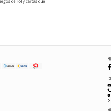
gos de rol y cartas que
N
C
N