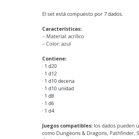
El set está compuesto por 7 dados.
Características:
– Material: acrílico
– Color: azul
Contiene:
· 1 d20
· 1 d12
· 1 d10 decena
· 1 d10 unidad
· 1 d8
· 1 d6
· 1 d4
Juegos compatibles:
los dados pueden u
como
Dungeons & Dragons
, Pathfinder,