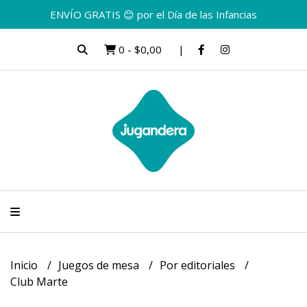
ENVÍO GRATIS 😊 por el Día de las Infancias
0
-
$0,00
Inicio
Juegos de mesa
Por editoriales
Club Marte