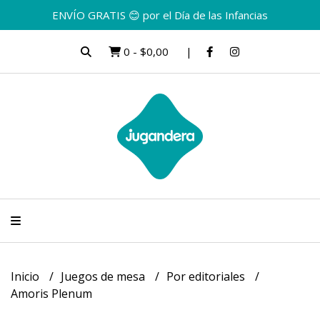
ENVÍO GRATIS 😊 por el Día de las Infancias
0
-
$0,00
Inicio
Juegos de mesa
Por editoriales
Amoris Plenum