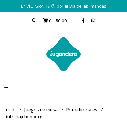
ENVÍO GRATIS 😊 por el Día de las Infancias
0
-
$0,00
Inicio
Juegos de mesa
Por editoriales
Ruth Rajchenberg