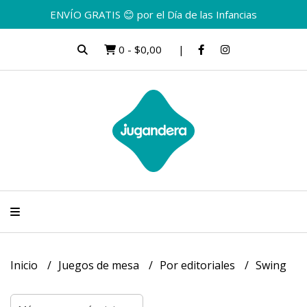
ENVÍO GRATIS 😊 por el Día de las Infancias
0
-
$0,00
Inicio
Juegos de mesa
Por editoriales
Swing