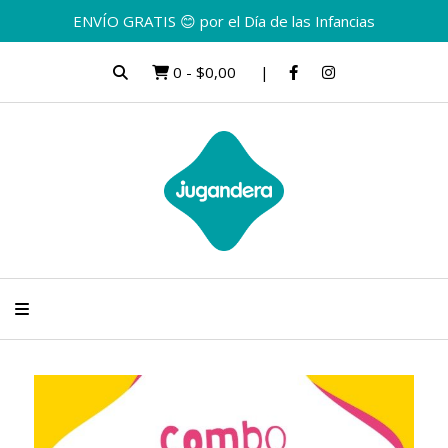
ENVÍO GRATIS 😊 por el Día de las Infancias
0
-
$0,00