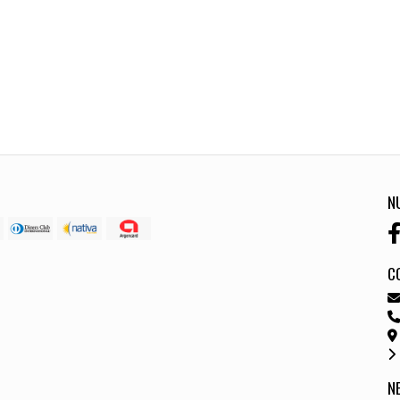
N
C
N