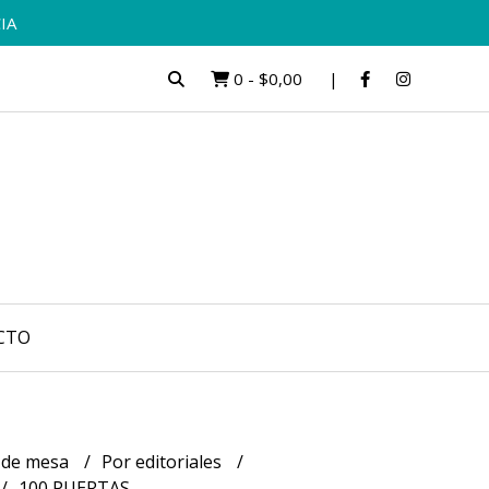
IA
0
-
$0,00
CTO
 de mesa
Por editoriales
100 PUERTAS