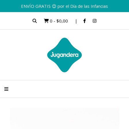
ENVÍO GRATIS 😊 por el Día de las Infancias
0
-
$0,00