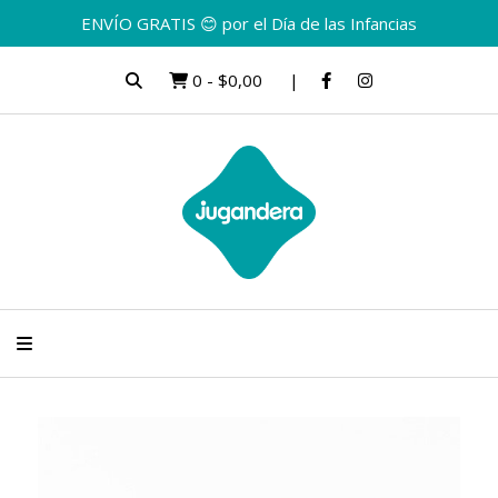
ENVÍO GRATIS 😊 por el Día de las Infancias
0
-
$0,00