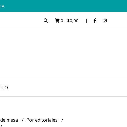
IA
0
-
$0,00
CTO
 de mesa
Por editoriales