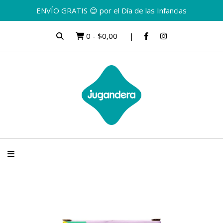
ENVÍO GRATIS 😊 por el Día de las Infancias
0
-
$0,00