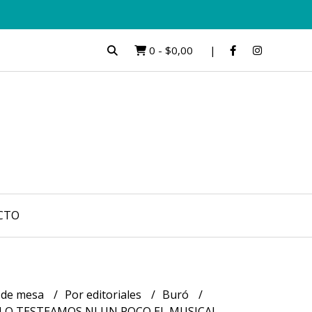
0
-
$0,00
CTO
 de mesa
Por editoriales
Buró
LO TESTEAMOS NI UN POCO EL MUSICAL