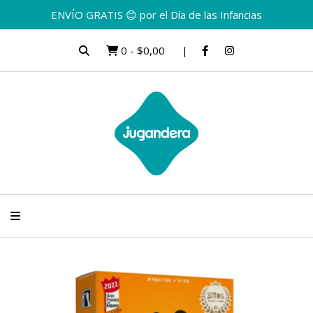
ENVÍO GRATIS 😊 por el Día de las Infancias
0
-
$0,00