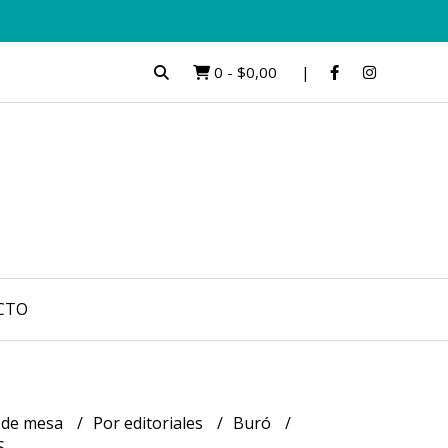
0
-
$0,00
CTO
 de mesa
Por editoriales
Buró
S