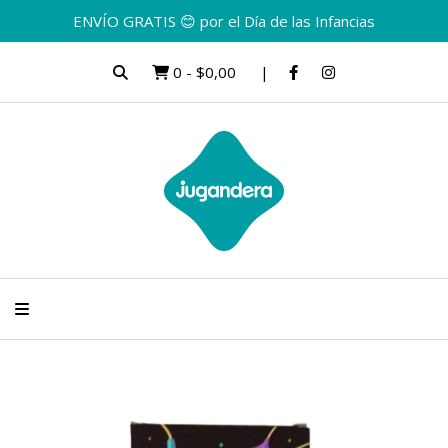
ENVÍO GRATIS 😊 por el Día de las Infancias
0
-
$0,00