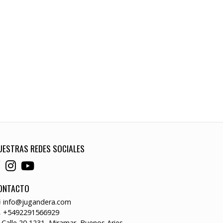
UESTRAS REDES SOCIALES
ONTACTO
info@jugandera.com
+5492291566929
Calle 20 1231, Miramar, Buenos Aries