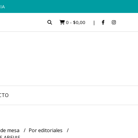
IA
0
-
$0,00
CTO
 de mesa
Por editoriales
S ABEJAS