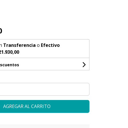
0
n
Transferencia
o
Efectivo
21.930,00
escuentos
AGREGAR AL CARRITO