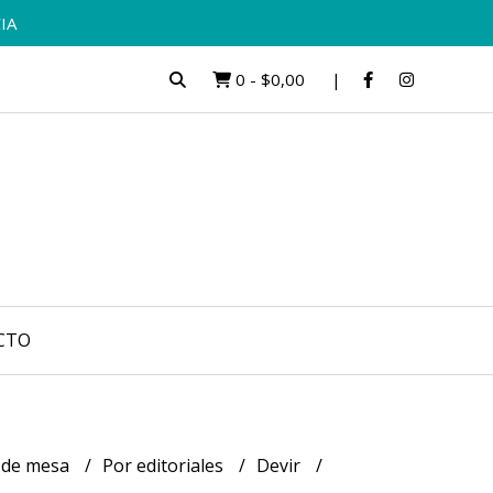
IA
0
-
$0,00
CTO
 de mesa
Por editoriales
Devir