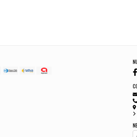
N
C
N