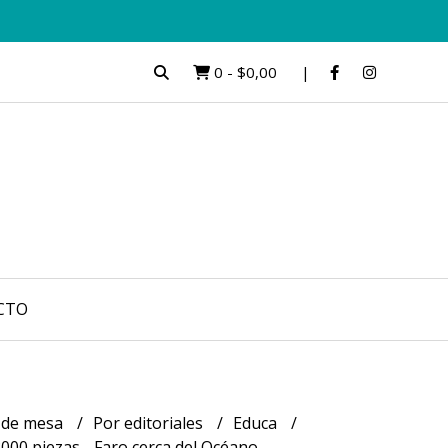
0
-
$0,00
CTO
 de mesa
Por editoriales
Educa
00 piezas - Faro cerca del Océano