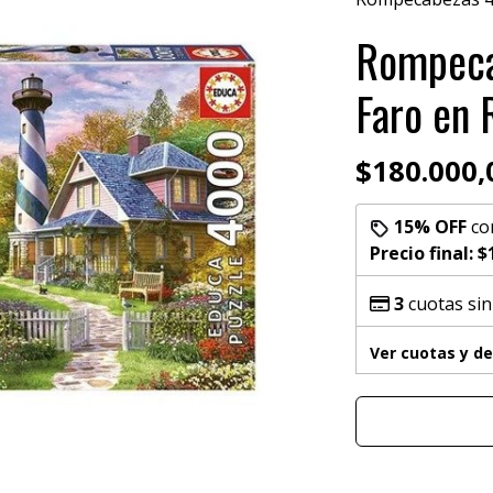
Rompeca
Faro en 
$180.000,
15% OFF
co
Precio final:
$
3
cuotas sin
Ver cuotas y d