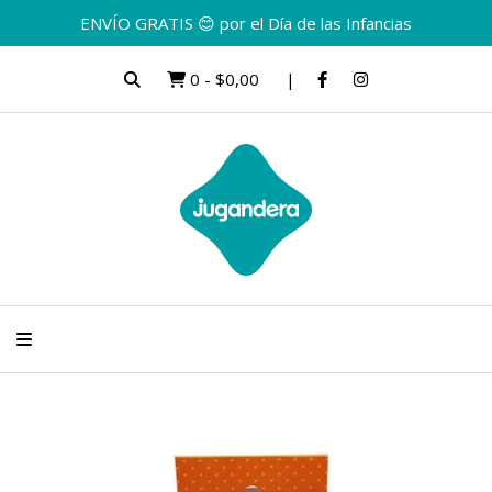
ENVÍO GRATIS 😊 por el Día de las Infancias
0
-
$0,00