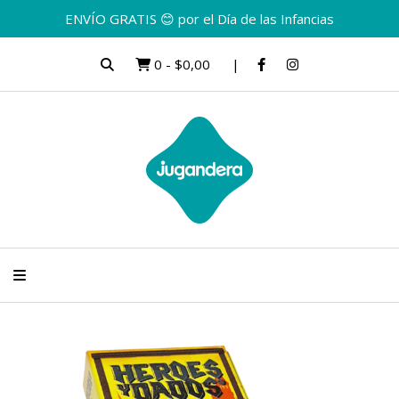
ENVÍO GRATIS 😊 por el Día de las Infancias
0
-
$0,00