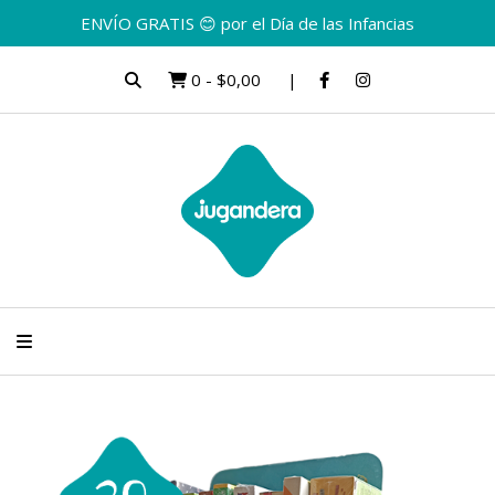
ENVÍO GRATIS 😊 por el Día de las Infancias
0
-
$0,00