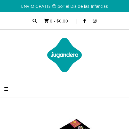
ENVÍO GRATIS 😊 por el Día de las Infancias
0
-
$0,00