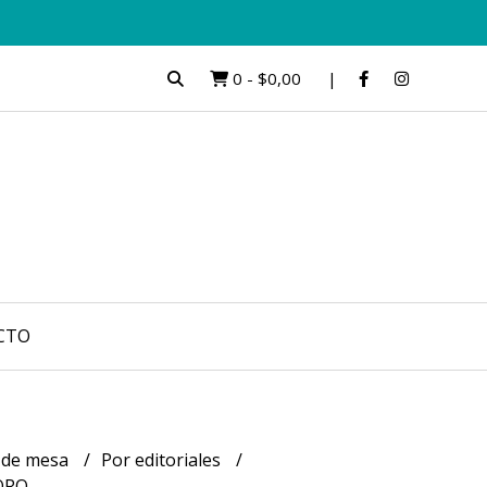
0
-
$0,00
CTO
 de mesa
Por editoriales
ORO