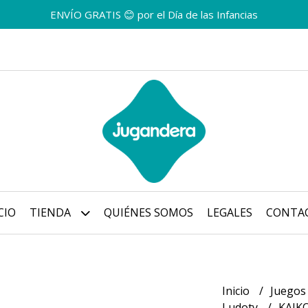
ENVÍO GRATIS 😊 por el Día de las Infancias
CIO
TIENDA
QUIÉNES SOMOS
LEGALES
CONTA
Inicio
Juegos
Ludoty
KAIK