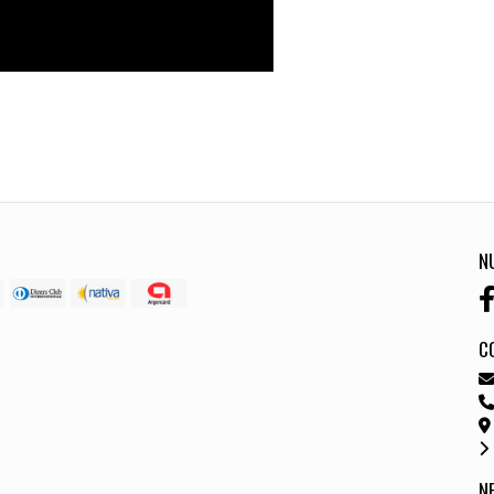
N
C
N