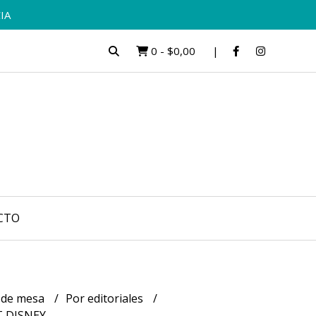
IA
0
-
$0,00
CTO
 de mesa
Por editoriales
T DISNEY