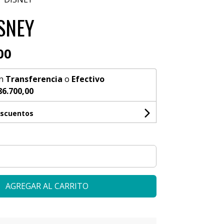
ISNEY
00
n
Transferencia
o
Efectivo
86.700,00
escuentos
AGREGAR AL CARRITO