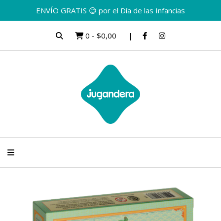
ENVÍO GRATIS 😊 por el Día de las Infancias
0
-
$0,00