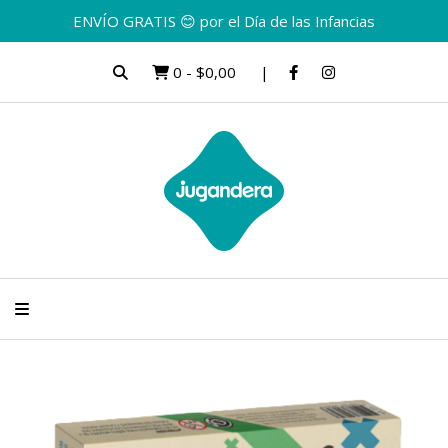
ENVÍO GRATIS 😊 por el Día de las Infancias
0
-
$0,00