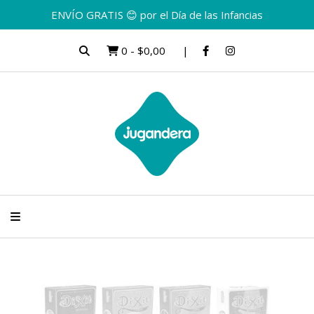
ENVÍO GRATIS 😊 por el Día de las Infancias
0
-
$0,00