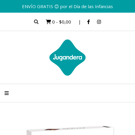
ENVÍO GRATIS 😊 por el Día de las Infancias
0
-
$0,00