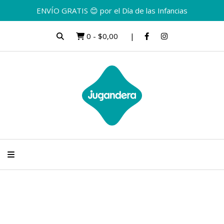
ENVÍO GRATIS 😊 por el Día de las Infancias
0
-
$0,00