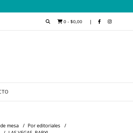
0
-
$0,00
CTO
 de mesa
Por editoriales
s
LAS VEGAS, BABY!