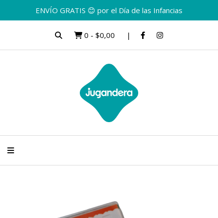
ENVÍO GRATIS 😊 por el Día de las Infancias
0
-
$0,00