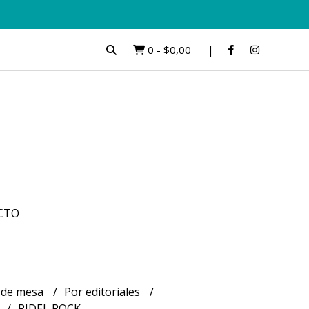
0
-
$0,00
CTO
 de mesa
Por editoriales
RIDEL ROCK