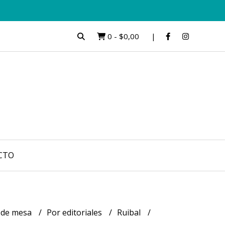
0
-
$0,00
CTO
 de mesa
Por editoriales
Ruibal