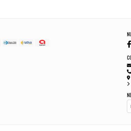
N
C
N