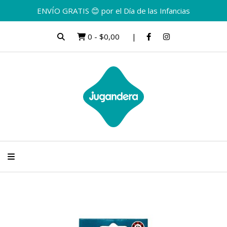
ENVÍO GRATIS 😊 por el Día de las Infancias
0
-
$0,00