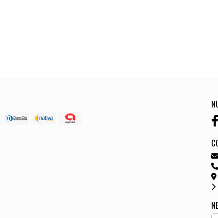
N
C
N