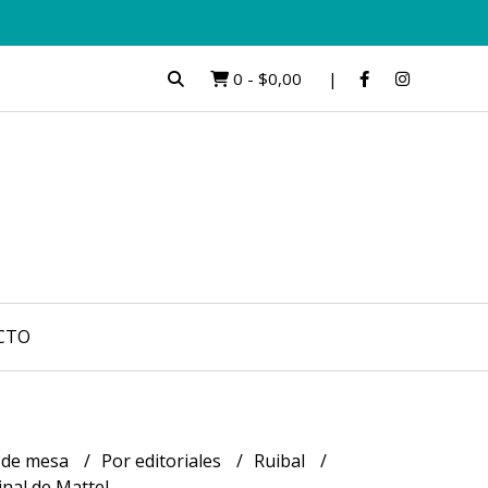
0
-
$0,00
CTO
 de mesa
Por editoriales
Ruibal
inal de Mattel