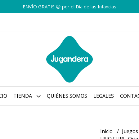
ENVÍO GRATIS 😊 por el Día de las Infancias
CIO
TIENDA
QUIÉNES SOMOS
LEGALES
CONTA
Inicio
Juegos
UNO FLIP! - Orig