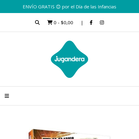
ENVÍO GRATIS 😊 por el Día de las Infancias
0
-
$0,00