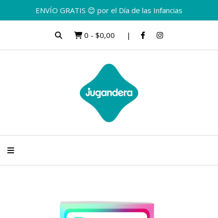
ENVÍO GRATIS 😊 por el Día de las Infancias
0
-
$0,00