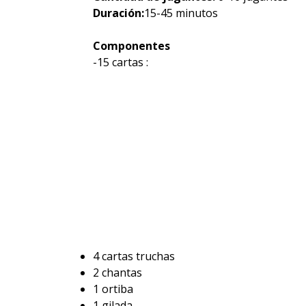
Duración:
15-45 minutos
Componentes
-15 cartas :
4 cartas truchas
2 chantas
1 ortiba
1 gilada