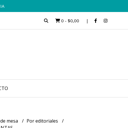
IA
0
-
$0,00
CTO
 de mesa
Por editoriales
ANTAS