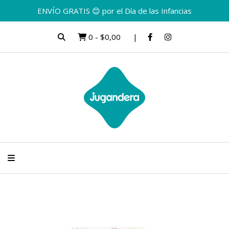
ENVÍO GRATIS 😊 por el Día de las Infancias
0
-
$0,00