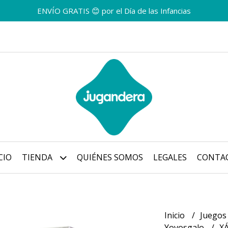
ENVÍO GRATIS 😊 por el Día de las Infancias
CIO
TIENDA
QUIÉNES SOMOS
LEGALES
CONTA
Inicio
Juegos
Yovosgalo
X