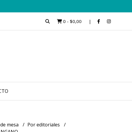
0
-
$0,00
CTO
 de mesa
Por editoriales
ÁNGANO