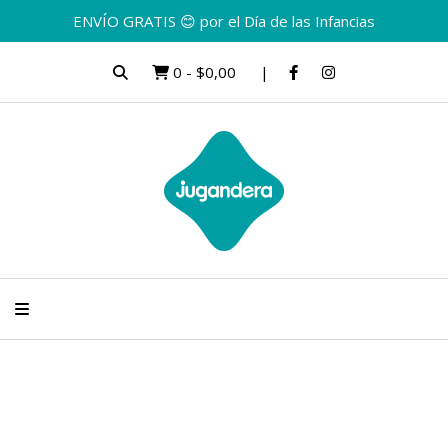
ENVÍO GRATIS 😊 por el Día de las Infancias
0
-
$0,00